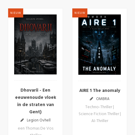
NIEUW
NIEUW
Dhovarii - Een
AIRE 1 The anomaly
eeuwenoude vloek
OMBRA
in de straten van
Techno-Thriller |
Gent)
Science Fiction Thriller |
Legion Ovhell
AI-Thriller
een Thomas De Vos