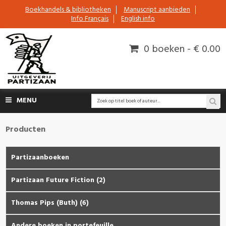
Boekhandels & bibliotheken
Manuscript aanbieden
Info Français
English info
0 boeken - € 0.00
MENU
Producten
Partizaanboeken
Partizaan Future Fiction (2)
Thomas Pips (Buth) (6)
Andere boeken in portefeuille