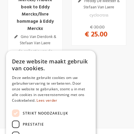
Merckx/Tribute
Freddy De Meester &
book to Eddy
Stefaan Van Laere
Merckx/livre
cyclocross
hommage à Eddy
€ 30.00
Merckx
€ 25.00
Gino Van Dierdonk &
Stefaan Van Laere
de collectie van de
grootste Eddy Merckx-
Deze website maakt gebruik
fan in woord en beeld
van cookies.
€ 35.00
Deze website gebruikt cookies om uw
€ 32.50
gebruikerservaring te verbeteren. Door
onze website te gebruiken, stemt u in met
alle cookies in overeenstemming met ons
Cookiebeleid.
Lees verder
STRIKT NOODZAKELIJK
PRESTATIE