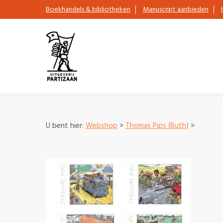
Boekhandels & bibliotheken
Manuscript aanbieden
U bent hier:
Webshop
>
Thomas Pips (Buth)
>