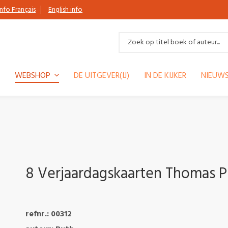
Info Français
English info
WEBSHOP
DE UITGEVER(IJ)
IN DE KIJKER
NIEUWS
8 Verjaardagskaarten Thomas P
refnr.: 00312