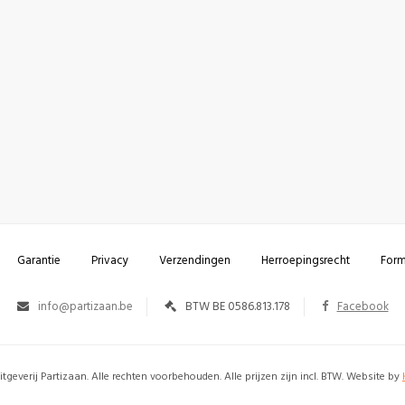
Garantie
Privacy
Verzendingen
Herroepingsrecht
Form
info@partizaan.be
BTW BE 0586.813.178
Facebook
tgeverij Partizaan. Alle rechten voorbehouden. Alle prijzen zijn incl. BTW. Website by