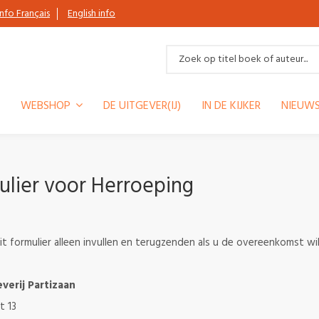
Info Français
English info
WEBSHOP
DE UITGEVER(IJ)
IN DE KIJKER
NIEUWS
ulier voor Herroeping
it formulier alleen invullen en terugzenden als u de overeenkomst wi
verij Partizaan
t 13