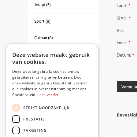
Jeugd (5)
Land
: *
IBAN
: *
Sport (8)
BIC:
Culinair (8)
Email
: *
Deze website maakt gebruik
Poëzie (7)
Datum
: *
van cookies.
Thrillers (1)
Deze website gebruikt cookies om uw
gebruikerservaring te verbeteren. Door
onze website te gebruiken, stemt u in met
alle cookies in overeenstemming met ons
Cookiebeleid.
Lees verder
STRIKT NOODZAKELIJK
Bevestig
PRESTATIE
TARGETING