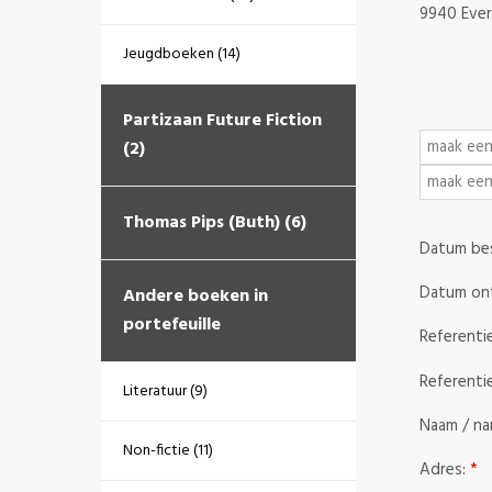
9940 Eve
Jeugdboeken (14)
Partizaan Future Fiction
(2)
Thomas Pips (Buth) (6)
Datum bes
Datum on
Andere boeken in
portefeuille
Referenti
Referenti
Literatuur (9)
Naam / na
Non-fictie (11)
Adres
: *