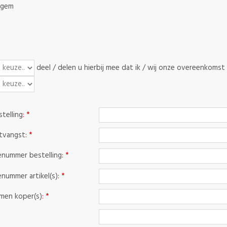
rgem
deel / delen
u hierbij mee dat
ik / wij
onze overeenkomst 
telling
: *
tvangst
: *
enummer bestelling
: *
enummer artikel(s)
: *
men koper(s)
: *