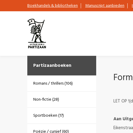
Boekhandels & bibliotheken
Manuscript aanbieden
Partizaanboeken
Form
Romans / thrillers (106)
Non-fictie (28)
LET OP !(d
Sportboeken (17)
Aan Uitge
Eikenstraa
Poëzie / cursief (60)