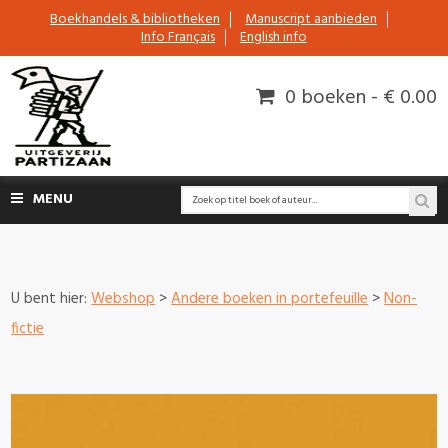
Boekhandels & bibliotheken
Manuscript aanbieden
Info Français
English info
0 boeken - € 0.00
MENU
U bent hier:
Webshop
>
Andere boeken in portefeuille
>
Non-
fictie