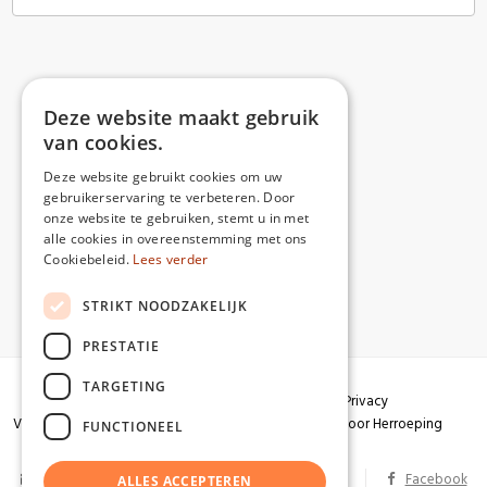
Deze website maakt gebruik
van cookies.
Deze website gebruikt cookies om uw
gebruikerservaring te verbeteren. Door
onze website te gebruiken, stemt u in met
alle cookies in overeenstemming met ons
Cookiebeleid.
Lees verder
STRIKT NOODZAKELIJK
PRESTATIE
TARGETING
Algemene voorwaarden
Garantie
Privacy
Verzendingen
Herroepingsrecht
Formulier voor Herroeping
FUNCTIONEEL
info@partizaan.be
BTW BE 0586.813.178
Facebook
ALLES ACCEPTEREN