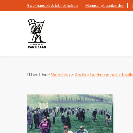
Boekhandels & bibliotheken
Manuscript aanbieden
U bent hier:
Webshop
>
Andere boeken in portefeuill