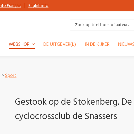
Info Français
English info
WEBSHOP
DE UITGEVER(IJ)
IN DE KIJKER
NIEUWS
e
>
Sport
Gestook op de Stokenberg. De 
cyclocrossclub de Snassers