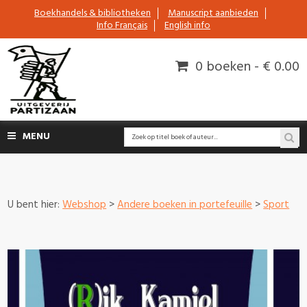
Boekhandels & bibliotheken
Manuscript aanbieden
Info Français
English info
0 boeken - € 0.00
MENU
U bent hier:
Webshop
>
Andere boeken in portefeuille
>
Sport