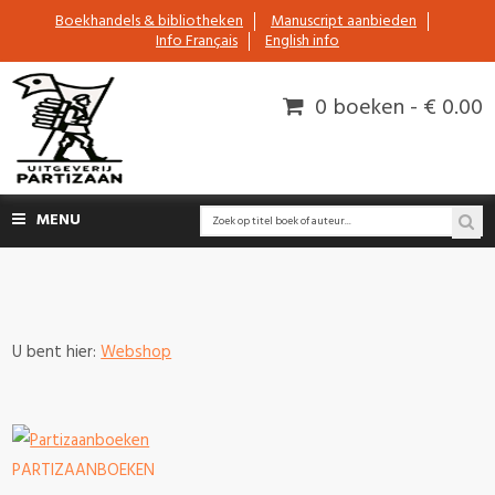
Boekhandels & bibliotheken
Manuscript aanbieden
Info Français
English info
0 boeken - € 0.00
MENU
U bent hier:
Webshop
PARTIZAANBOEKEN