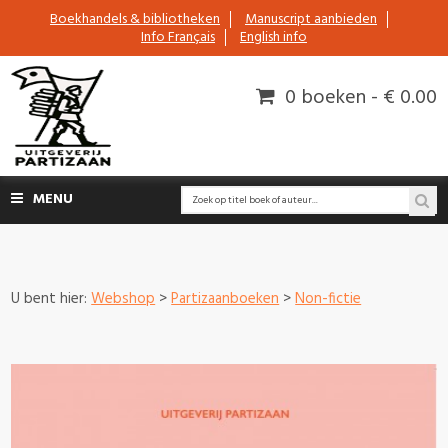
Boekhandels & bibliotheken
Manuscript aanbieden
Info Français
English info
0 boeken - € 0.00
MENU
U bent hier:
Webshop
>
Partizaanboeken
>
Non-fictie