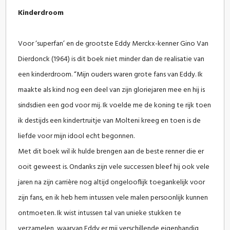
Kinderdroom
Voor ‘superfan’ en de grootste Eddy Merckx-kenner Gino Van
Dierdonck (1964) is dit boek niet minder dan de realisatie van
een kinderdroom. “Mijn ouders waren grote fans van Eddy. Ik
maakte als kind nog een deel van zijn gloriejaren mee en hij is
sindsdien een god voor mij. Ik voelde me de koning te rijk toen
ik destijds een kindertruitje van Molteni kreeg en toen is de
liefde voor mijn idool echt begonnen.
Met dit boek wil ik hulde brengen aan de beste renner die er
ooit geweest is. Ondanks zijn vele successen bleef hij ook vele
jaren na zijn carrière nog altijd ongelooflijk toegankelijk voor
zijn fans, en ik heb hem intussen vele malen persoonlijk kunnen
ontmoeten. Ik wist intussen tal van unieke stukken te
verzamelen, waarvan Eddy er mij verschillende eigenhandig