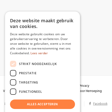
Deze website maakt gebruik
van cookies.
Deze website gebruikt cookies om uw
gebruikerservaring te verbeteren. Door
onze website te gebruiken, stemt u in met
alle cookies in overeenstemming met ons
Cookiebeleid.
Lees verder
STRIKT NOODZAKELIJK
PRESTATIE
TARGETING
Algemene voorwaarden
Garantie
Privacy
Verzendingen
Herroepingsrecht
Formulier voor Herroeping
FUNCTIONEEL
info@partizaan.be
BTW BE 0586.813.178
Facebook
ALLES ACCEPTEREN