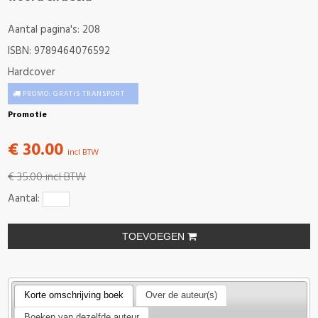
Aantal pagina's: 208
ISBN: 9789464076592
Hardcover
PROMO: GRATIS TRANSPORT
Promotie
€ 30.00
incl BTW
€ 35.00
incl BTW
Aantal:
TOEVOEGEN
Korte omschrijving boek
Over de auteur(s)
Boeken van dezelfde auteur