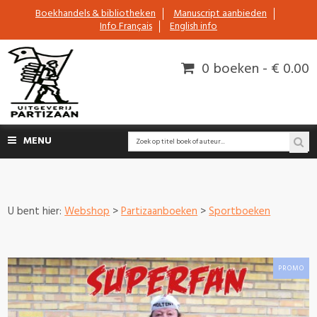
Boekhandels & bibliotheken
Manuscript aanbieden
Info Français
English info
0 boeken - € 0.00
MENU
U bent hier:
Webshop
>
Partizaanboeken
>
Sportboeken
PROMO