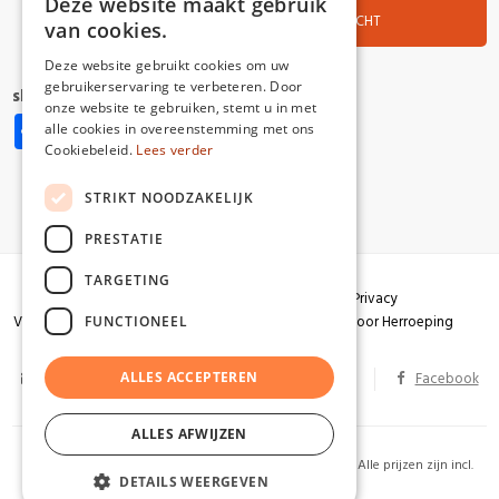
Deze website maakt gebruik
OVERZICHT
van cookies.
Deze website gebruikt cookies om uw
gebruikerservaring te verbeteren. Door
share:
onze website te gebruiken, stemt u in met
Share
Facebook
X
Pinterest
WhatsApp
alle cookies in overeenstemming met ons
Cookiebeleid.
Lees verder
STRIKT NOODZAKELIJK
PRESTATIE
TARGETING
Algemene voorwaarden
Garantie
Privacy
Verzendingen
Herroepingsrecht
Formulier voor Herroeping
FUNCTIONEEL
info@partizaan.be
ALLES ACCEPTEREN
BTW BE 0586.813.178
Facebook
ALLES AFWIJZEN
2026 Uitgeverij Partizaan. Alle rechten voorbehouden. Alle prijzen zijn incl.
DETAILS WEERGEVEN
BTW. Website by
KMOSites