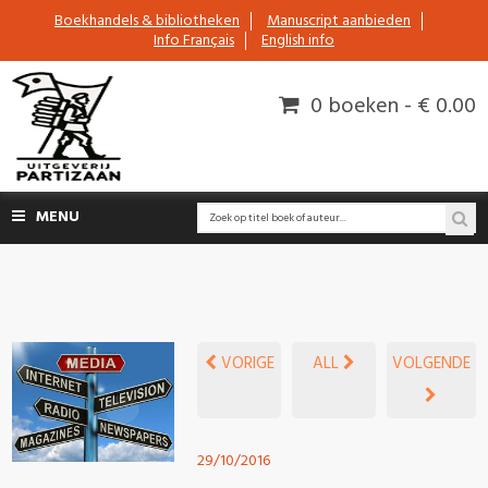
Boekhandels & bibliotheken
Manuscript aanbieden
Info Français
English info
0 boeken - € 0.00
MENU
VORIGE
ALL
VOLGENDE
29/10/2016