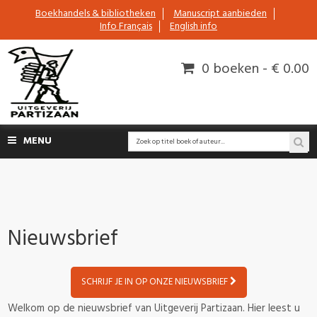
Boekhandels & bibliotheken
Manuscript aanbieden
Info Français
English info
0 boeken - € 0.00
MENU
Nieuwsbrief
SCHRIJF JE IN OP ONZE NIEUWSBRIEF
Welkom op de nieuwsbrief van Uitgeverij Partizaan. Hier leest u