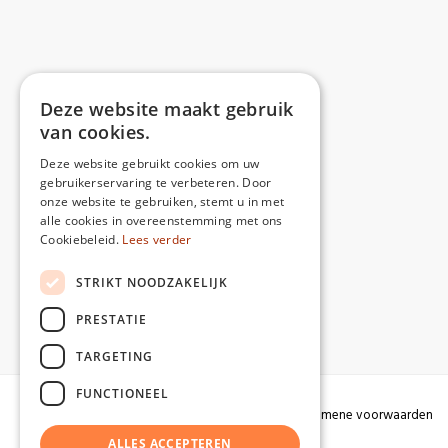
Deze website maakt gebruik
van cookies.
Deze website gebruikt cookies om uw
gebruikerservaring te verbeteren. Door
onze website te gebruiken, stemt u in met
alle cookies in overeenstemming met ons
Cookiebeleid.
Lees verder
share:
STRIKT NOODZAKELIJK
Share
Facebook
X
Pinterest
WhatsApp
PRESTATIE
TARGETING
FUNCTIONEEL
Algemene voorwaarden
ALLES ACCEPTEREN