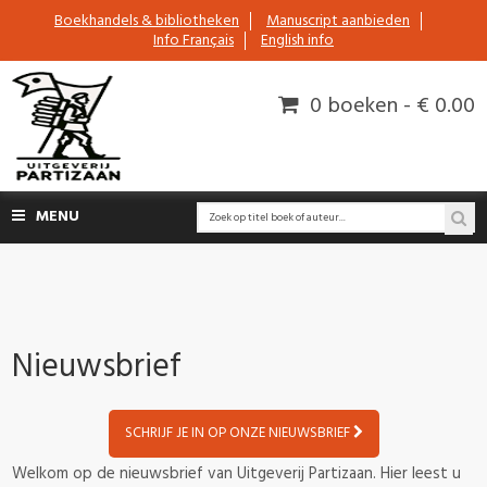
Boekhandels & bibliotheken
Manuscript aanbieden
Info Français
English info
0 boeken - € 0.00
MENU
Nieuwsbrief
SCHRIJF JE IN OP ONZE NIEUWSBRIEF
Welkom op de nieuwsbrief van Uitgeverij Partizaan. Hier leest u