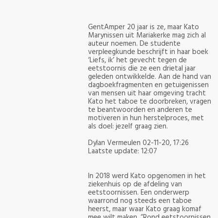
Gent
Amper 20 jaar is ze, maar Kato
Marynissen uit Mariakerke mag zich al
auteur noemen. De studente
verpleegkunde beschrijft in haar boek
‘Liefs, ik’ het gevecht tegen de
eetstoornis die ze een drietal jaar
geleden ontwikkelde. Aan de hand van
dagboekfragmenten en getuigenissen
van mensen uit haar omgeving tracht
Kato het taboe te doorbreken, vragen
te beantwoorden en anderen te
motiveren in hun herstelproces, met
als doel: jezelf graag zien.
Dylan Vermeulen
02-11-20, 17:26
Laatste update:
12:07
In 2018 werd Kato opgenomen in het
ziekenhuis op de afdeling van
eetstoornissen. Een onderwerp
waarrond nog steeds een taboe
heerst, maar waar Kato graag komaf
mee wilt maken. “Rond eetstoornissen