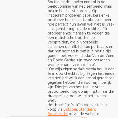
Sociale media spelen een rol in de
beeldvorming van het zelfbeeld, maar
ook in het herstelproces. Op
Instagram proberen gebruikers enkel
positieve berichten te plaatsen over
hoe perfect hun leven wel niet is, vaak
in tegenstelling tot de realiteit. “Ik
probeer enkel mensen te volgen die
een realistische boodschap
verspreiden, die bijvoorbeeld
aantonen dat élk lichaam perfect is en
dat het normaal is dat je je niet altijd
goed moet voelen. Jitske Van de Veire
en Elodie Gabias zijn twee personen
waar ik enorm veel aan heb”.
“Op mijn eigen sociale media hou ik een
fearfood checklist bij. Tegen het einde
van het jaar wil ik een aantal gerechten
gegeten hebben die voor mij moeilijk
zijn. Frietjes van het frituur staan
bijvoorbeeld nog op mijn lijst, maar die
drempel is groot. Maar het lukt me
wel”.
Het boek ‘Liefs, ik” is momenteel te
koop via
Bol.com
,
Standaard
Boekhandel
of via de website