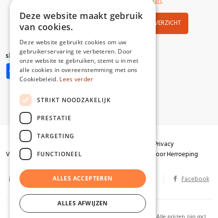
van
uitgeverij Partizaan
.
Deze website maakt gebruik
NIEUWS OVERZICHT
van cookies.
Deze website gebruikt cookies om uw
gebruikerservaring te verbeteren. Door
share:
onze website te gebruiken, stemt u in met
Share
Facebook
X
Pinterest
WhatsApp
alle cookies in overeenstemming met ons
Cookiebeleid.
Lees verder
STRIKT NOODZAKELIJK
PRESTATIE
TARGETING
Algemene voorwaarden
Garantie
Privacy
Verzendingen
Herroepingsrecht
Formulier voor Herroeping
FUNCTIONEEL
info@partizaan.be
ALLES ACCEPTEREN
BTW BE 0586.813.178
Facebook
ALLES AFWIJZEN
2026 Uitgeverij Partizaan. Alle rechten voorbehouden. Alle prijzen zijn incl.