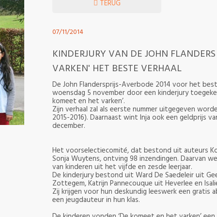
TERUG
07/11/2014
KINDERJURY VAN DE JOHN FLANDERS 
VARKEN' HET BESTE VERHAAL
De John Flandersprijs-Averbode 2014 voor het best
woensdag 5 november door een kinderjury toegekend 
komeet en het varken’.
Zijn verhaal zal als eerste nummer uitgegeven worde
2015-2016). Daarnaast wint Inja ook een geldprijs van 
december.
Het voorselectiecomité, dat bestond uit auteurs Ko
Sonja Wuytens, ontving 98 inzendingen. Daarvan we
van kinderen uit het vijfde en zesde leerjaar.
De kinderjury bestond uit Ward De Saedeleir uit Ge
Zottegem, Katrijn Pannecouque uit Heverlee en Isali
Zij krijgen voor hun deskundig leeswerk een gratis
een jeugdauteur in hun klas.
De kinderen vonden ‘De komeet en het varken’ een 