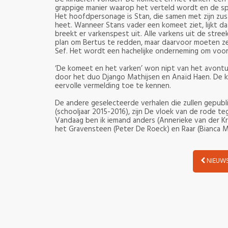
grappige manier waarop het verteld wordt en de s
Het hoofdpersonage is Stan, die samen met zijn zus 
heet. Wanneer Stans vader een komeet ziet, lijkt da
breekt er varkenspest uit. Alle varkens uit de str
plan om Bertus te redden, maar daarvoor moeten ze 
Sef. Het wordt een hachelijke onderneming om voor
‘De komeet en het varken’ won nipt van het avontuur
door het duo Django Mathijsen en Anaïd Haen. De k
eervolle vermelding toe te kennen.
De andere geselecteerde verhalen die zullen gepubl
(schooljaar 2015-2016), zijn De vloek van de rode te
Vandaag ben ik iemand anders (Annerieke van der Kri
het Gravensteen (Peter De Roeck) en Raar (Bianca 
NIEUWS