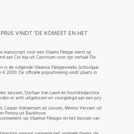
PRIJS VINDT 'DE KOMEET EN HET
e manuscript voor een Vlaams Filmpje werd op
aan Cor Inja uit Castricum voor zijn verhaal ‘De
n in de volgende Vlaamse Filmpjesreeks (schooljaar
€ 2000. De officiële prijsuitreiking vindt plaats in
let Janssen, Stefaan Van Laere en hoofdredactrice
rden er acht uitgekozen en voorgelegd aan een jury
el, Casper Adriaensen uit Leuven, Menno Vervaet uit
en Pinnoy uit Bavikhove.
 abonnement op Vlaamse Filmpjes en het bezoek van
terechte winnaar vanwege het originele thema, de