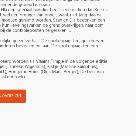
pannende gebeurtenissen.
Ella een speciaal huisdier heeft: een varken dat Bertus
t wel een brenger van onheil, want niet lang daarna
eek moeten geruimd worden. Stan en Ella bedenken een
hun lievelingsvarken de grens overkrijgen, naar oom
bij de controleposten te geraken …
lijke griezelverhaal ‘De spokenjaagster’, geschreven
inderen beslisten om aan ‘De spokenjaagster’ een
iceerd worden als Vlaams Filmpje in de volgende editie
gel (Tanneke Wigersma), Kistje (Martine Kamphuis),
ft), Honger in Homs (Olga Maria Berger), De beul van
Mastenbroek).
 OVERZICHT