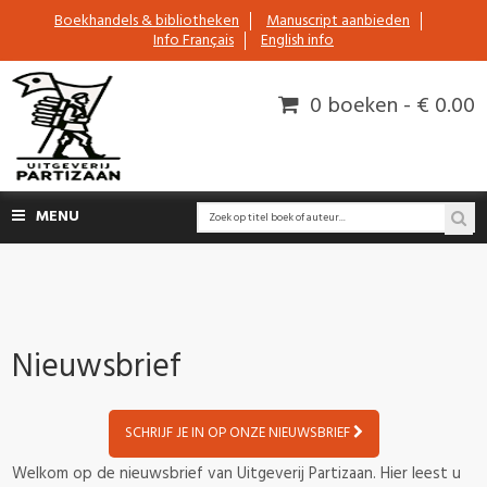
Boekhandels & bibliotheken
Manuscript aanbieden
Info Français
English info
0 boeken - € 0.00
MENU
Nieuwsbrief
SCHRIJF JE IN OP ONZE NIEUWSBRIEF
Welkom op de nieuwsbrief van Uitgeverij Partizaan. Hier leest u