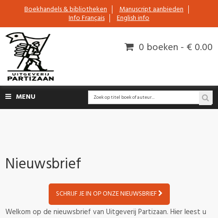
Boekhandels & bibliotheken
Manuscript aanbieden
Info Français
English info
0 boeken - € 0.00
MENU
Nieuwsbrief
SCHRIJF JE IN OP ONZE NIEUWSBRIEF
Welkom op de nieuwsbrief van Uitgeverij Partizaan. Hier leest u