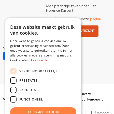
Met prachtige tekeningen van
Florence Kaspar!
meer info leest u op deze
pagina
.
Deze website maakt gebruik
NIEUWS OVERZICHT
van cookies.
Deze website gebruikt cookies om uw
gebruikerservaring te verbeteren. Door
share:
onze website te gebruiken, stemt u in met
Share
Facebook
X
Pinterest
WhatsApp
alle cookies in overeenstemming met ons
Cookiebeleid.
Lees verder
STRIKT NOODZAKELIJK
PRESTATIE
TARGETING
Algemene voorwaarden
Garantie
Privacy
Verzendingen
Herroepingsrecht
Formulier voor Herroeping
FUNCTIONEEL
info@partizaan.be
ALLES ACCEPTEREN
BTW BE 0586.813.178
Facebook