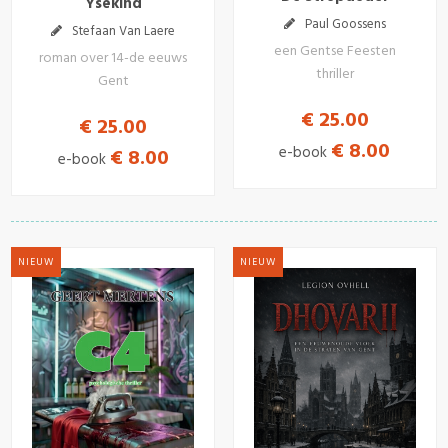
Ysekind
Paul Goossens
Stefaan Van Laere
een Gentse Feesten
roman over 14-de eeuws
thriller
Gent
€ 25.00
€ 25.00
€ 8.00
e-book
€ 8.00
e-book
NIEUW
NIEUW