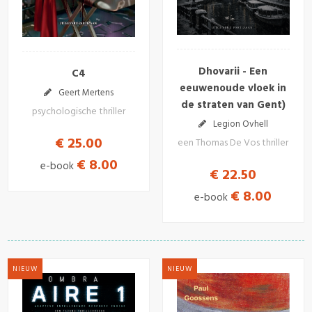
Dhovarii - Een
C4
eeuwenoude vloek in
Geert Mertens
de straten van Gent)
psychologische thriller
Legion Ovhell
€ 25.00
een Thomas De Vos thriller
€ 8.00
e-book
€ 22.50
€ 8.00
e-book
NIEUW
NIEUW