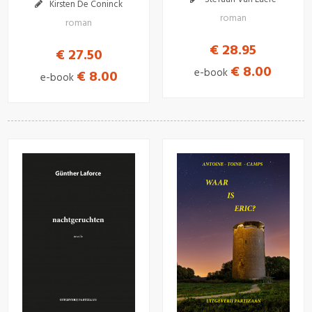
Kirsten De Coninck
roman
roman
€ 28.95
€ 27.50
€ 8.00
e-book
€ 8.00
e-book