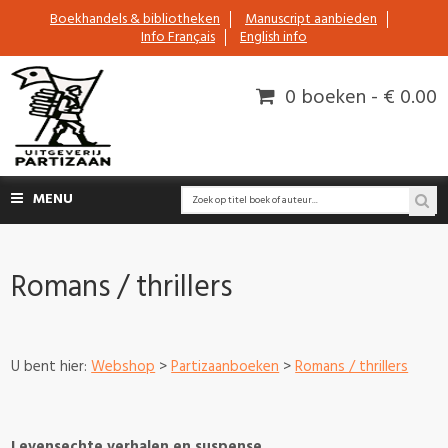
Boekhandels & bibliotheken
Manuscript aanbieden
Info Français
English info
0 boeken - € 0.00
MENU
Romans / thrillers
U bent hier:
Webshop
>
Partizaanboeken
>
Romans / thrillers
Levensechte verhalen en suspense