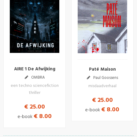
AIRE 1 De Afwijking
Paté Maison
OMBRA
Paul Goossens
een techno sciencefiction
misdaadverhaal
thriller
€ 25.00
€ 25.00
€ 8.00
e-book
€ 8.00
e-book