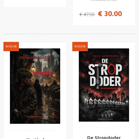
€ 30.00
€ 47.50
NIEUW
NIEUW
De Stropdoder