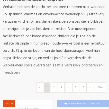
Verhalen hebben de kracht om ons mee te nemen naar werelden
vol spanning, emoties en onverwachte wendingen. Bij Uitgeverij
Partizaan vind je romans die je raken, personages die je bijblijven
en intriges die je aan het denken zetten. Van meeslepende
familiedrama’s tot bloedstollende thrillers die je tot op de
laatste bladzijde in hun greep houden—elke titel is een avontuur
op zich. Stap in de levens van de hoofdpersonages, voel hun
angst, liefde en strijd, en verlies jezelf in verhalen die de
werkelijkheid soms overstijgen. Laat je verrassen, ontroeren en
meeslepen!
<
1
2
3
4
5
6
>
Alles
NIEUW
NIEUW
PROMO: GRATIS TRANSPORT
PROMO