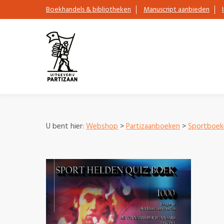
Boekhandels & bibliotheken
Manuscript aanbieden
U bent hier:
Webshop
>
Partizaanboeken
>
Sportboek