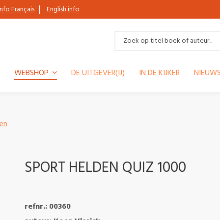
Info Français
English info
WEBSHOP
DE UITGEVER(IJ)
IN DE KIJKER
NIEUWS
en
SPORT HELDEN QUIZ 1000
refnr.: 00360