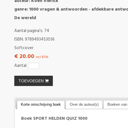
auteur: Koen Vlerick
genre: 1000 vragen & antwoorden - afdekbare antwo
De wereld
Aantal pagina's: 74
ISBN: 9789493453036
Softcover
€ 20.00
incl BTW
Aantal:
TOEVOEGEN
Korte omschrijving boek
Over de auteur(s)
Boeken van 
Boek SPORT HELDEN QUIZ 1000