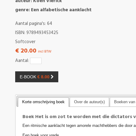
auteur: Koen Vlerick
genre: Een alfabetische aanklacht
Aantal pagina's: 64
ISBN: 9789493453425
Softcover
€ 20.00
incl BTW
Aantal:
E-BOOK
€ 8.00
Korte omschrijving boek
Over de auteur(s)
Boeken van 
Boek Het is om zot te worden met die dictators
Een ritmische aanklacht tegen amorele machthebbers die door an
Een boek voor vrede.