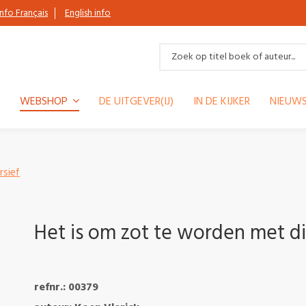
Info Français
English info
WEBSHOP
DE UITGEVER(IJ)
IN DE KIJKER
NIEUWS
rsief
Het is om zot te worden met d
refnr.: 00379