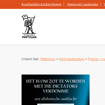
Boekhandels & bibliotheken
Manuscript aanbieden
U bent hier:
Webshop
>
Partizaanboeken
>
Poëzie / cu