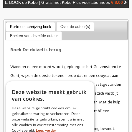
E-BOOK op Kobo | Gratis met Kobo Plus voor abonnees
€ 8.00
Korte omschrijving boek
Over de auteur(s)
Boeken van dezelfde auteur
Boek De duivel is terug
Wanneer er een moord wordt gepleegd in het Gravensteen te
Gent, wijzen de eerste tekenen erop dat er een copycat aan
het werk is, aangezien diezelfde moord heeft plaatsgevonden
Deze website maakt gebruik
in 1935. Maar wanneer inspecteur Thomas De Vos zich vastbijt
van cookies.
in de zaak, volgen er nog gelijksoortige moorden. Met de hulp
Deze website gebruikt cookies om uw
van een onwaarschijnlijke bondgenoot ontsluiert hij een
gebruikerservaring te verbeteren. Door
onze website te gebruiken, stemt u in met
geheim dat zich al meer dan 80 jaar onder de
alle cookies in overeenstemming met ons
nietsvermoedende ogen van de Gentse bevolking bevindt.
Cookiebeleid.
Lees verder