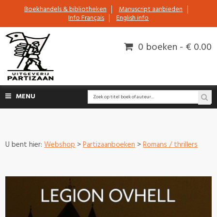
Boekhandels & bibliotheken
Manuscript aanbieden
Info Français
English info
0 boeken - € 0.00
MENU
U bent hier:
Webshop
>
Partizaanboeken
>
Romans / thrillers