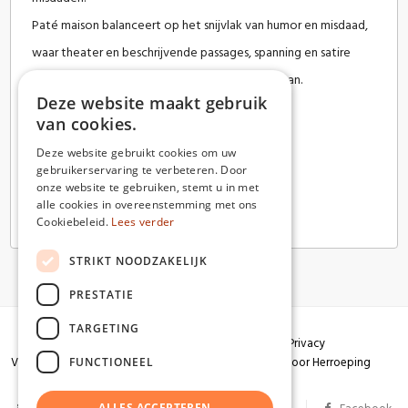
Paté maison
balanceert op het snijvlak van humor en misdaad,
waar theater en beschrijvende passages, spanning en satire
naadloos samenvloeien in een verrassende roman.
Deze website maakt gebruik
van cookies.
Deze website gebruikt cookies om uw
gebruikerservaring te verbeteren. Door
onze website te gebruiken, stemt u in met
alle cookies in overeenstemming met ons
Cookiebeleid.
Lees verder
STRIKT NOODZAKELIJK
PRESTATIE
TARGETING
Algemene voorwaarden
Garantie
Privacy
Verzendingen
Herroepingsrecht
Formulier voor Herroeping
FUNCTIONEEL
ALLES ACCEPTEREN