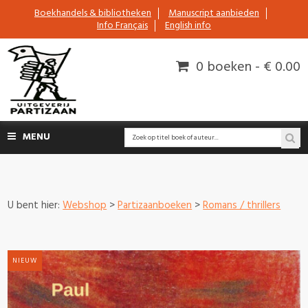
Boekhandels & bibliotheken
Manuscript aanbieden
Info Français
English info
0 boeken - € 0.00
MENU
U bent hier:
Webshop
>
Partizaanboeken
>
Romans / thrillers
NIEUW