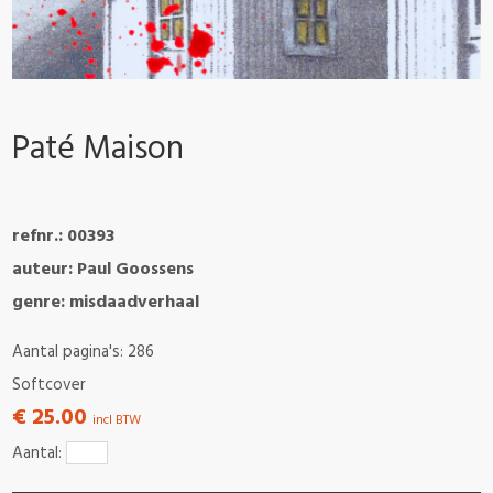
Paté Maison
refnr.: 00393
auteur: Paul Goossens
genre: misdaadverhaal
Aantal pagina's: 286
Softcover
€ 25.00
incl BTW
Aantal: