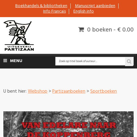
Boekhandels & bibliotheken
Manuscript aanbieden
Info Français
English info
0 boeken - € 0.00
MENU
U bent hier:
Webshop
>
Partizaanboeken
>
Sportboeken