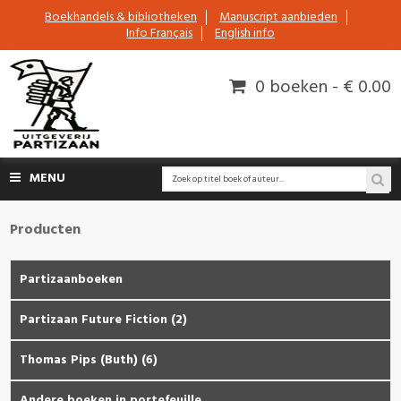
Boekhandels & bibliotheken
Manuscript aanbieden
Info Français
English info
0 boeken - € 0.00
MENU
Producten
Partizaanboeken
Partizaan Future Fiction (2)
Thomas Pips (Buth) (6)
Andere boeken in portefeuille