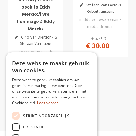
Merckx/Tribute
Stefaan Van Laere &
book to Eddy
Robert Janssens
Merckx/livre
middeleeuwse roman +
hommage à Eddy
misdaadroman
Merckx
Gino Van Dierdonk &
€ 47.50
Stefaan Van Laere
€ 30.00
de collectie van de
grootste Eddy Merckx-
Deze website maakt gebruik
fan in woord en beeld
van cookies.
€ 35.00
Deze website gebruikt cookies om uw
€ 30.00
gebruikerservaring te verbeteren. Door
onze website te gebruiken, stemt u in met
alle cookies in overeenstemming met ons
Cookiebeleid.
Lees verder
STRIKT NOODZAKELIJK
PRESTATIE