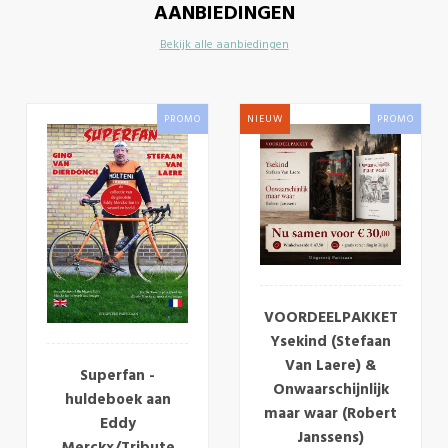
AANBIEDINGEN
Bekijk alle aanbiedingen
PROMO
NIEUW
PROMO
VOORDEELPAKKET
Ysekind (Stefaan
Van Laere) &
Superfan -
Onwaarschijnlijk
huldeboek aan
maar waar (Robert
Eddy
Janssens)