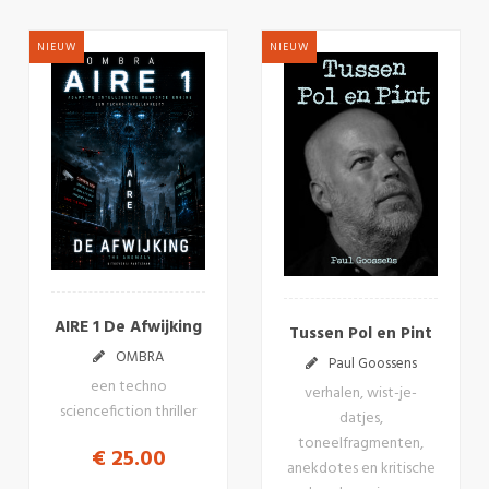
NIEUW
NIEUW
AIRE 1 De Afwijking
Tussen Pol en Pint
OMBRA
Paul Goossens
een techno
verhalen, wist-je-
sciencefiction thriller
datjes,
toneelfragmenten,
€ 25.00
anekdotes en kritische