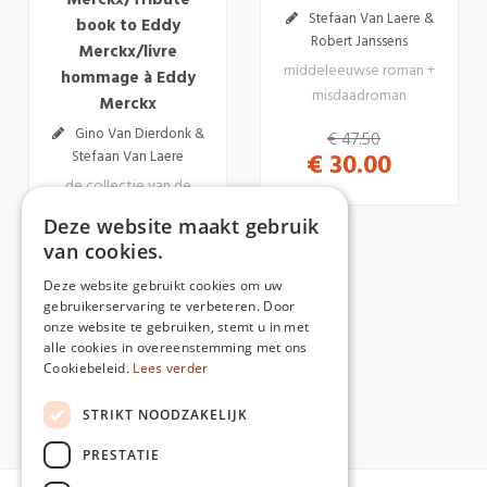
Merckx/Tribute
Stefaan Van Laere &
book to Eddy
Robert Janssens
Merckx/livre
middeleeuwse roman +
hommage à Eddy
misdaadroman
Merckx
Gino Van Dierdonk &
€ 47.50
Stefaan Van Laere
€ 30.00
de collectie van de
grootste Eddy Merckx-
Deze website maakt gebruik
fan in woord en beeld
van cookies.
€ 35.00
Deze website gebruikt cookies om uw
€ 30.00
gebruikerservaring te verbeteren. Door
onze website te gebruiken, stemt u in met
alle cookies in overeenstemming met ons
Cookiebeleid.
Lees verder
STRIKT NOODZAKELIJK
PRESTATIE