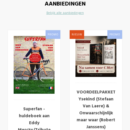
AANBIEDINGEN
Bekijk alle aanbiedingen
PROMO
NIEUW
PROMO
VOORDEELPAKKET
Ysekind (Stefaan
Van Laere) &
Superfan -
Onwaarschijnlijk
huldeboek aan
maar waar (Robert
Eddy
Janssens)