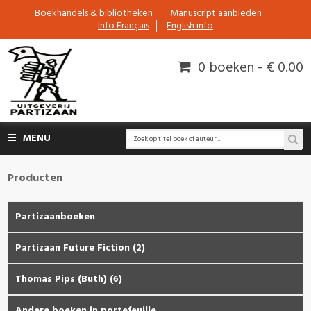
Boekhandels & bibliotheken
Manuscript aanbieden
Info Français
English info
0 boeken - € 0.00
MENU
Producten
Partizaanboeken
Partizaan Future Fiction (2)
Thomas Pips (Buth) (6)
Andere boeken in portefeuille