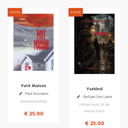
NIEUW
NIEUW
Paté Maison
Ysekind
Paul Goossens
Stefaan Van Laere
misdaadverhaal
roman over 14-de
eeuws Gent
€ 25.00
€ 25.00