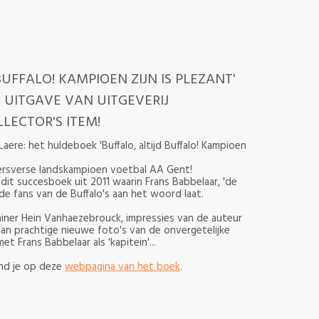
BUFFALO! KAMPIOEN ZIJN IS PLEZANT'
 UITGAVE VAN UITGEVERIJ
LECTOR'S ITEM!
aere: het huldeboek 'Buffalo, altijd Buffalo! Kampioen
kersverse landskampioen voetbal AA Gent!
dit succesboek uit 2011 waarin Frans Babbelaar, 'de
e fans van de Buffalo's aan het woord laat.
ainer Hein Vanhaezebrouck, impressies van de auteur
n prachtige nieuwe foto's van de onvergetelijke
Frans Babbelaar als 'kapitein'...
ind je op deze
webpagina van het boek
.