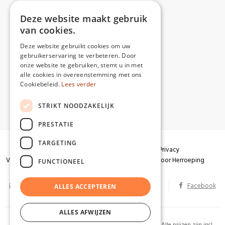
Deze website maakt gebruik
van cookies.
Deze website gebruikt cookies om uw
gebruikerservaring te verbeteren. Door
onze website te gebruiken, stemt u in met
alle cookies in overeenstemming met ons
Cookiebeleid.
Lees verder
STRIKT NOODZAKELIJK
PRESTATIE
TARGETING
Algemene voorwaarden
Garantie
Privacy
Verzendingen
Herroepingsrecht
Formulier voor Herroeping
FUNCTIONEEL
info@partizaan.be
BTW BE 0586.813.178
Facebook
ALLES ACCEPTEREN
ALLES AFWIJZEN