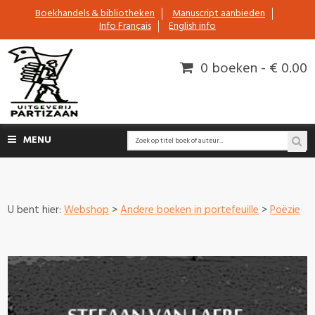
Boekhandels & bibliotheken
Manuscript aanbieden
Info Français
English info
0 boeken - € 0.00
MENU
U bent hier:
Webshop
>
Andere boeken in portefeuille
>
Poëzie