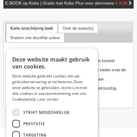
E-BOOK op Kobo | Gratis met Kobo Plus voor abonnees
€ 8.00
Korte omschrijving boek
Over de auteur(s)
Boeken van dezelfde auteur
Boek Een zachte vlucht vooruit
Deze website maakt gebruik
“Het besef dat iedereen nu aangeraden werd om zoveel
van cookies.
mogelijk thuis te blijven en dus talloze eenzame zielen over de
Deze website gebruikt cookies om uw
hele wereld net als ik, zij het in hun geval weliswaar
gebruikerservaring te verbeteren. Door
onze website te gebruiken, stemt u in met
gedwongen, in isolement leefden maakte mij mistroostig.
alle cookies in overeenstemming met ons
Ik was niet langer uniek.”
Cookiebeleid.
Lees verder
STRIKT NOODZAKELIJK
PRESTATIE
TARGETING