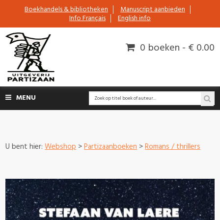
Boekhandels & bibliotheken
Manuscript aanbieden
Info Français
English info
0 boeken - € 0.00
MENU
U bent hier:
Webshop
>
Partizaanboeken
>
Romans / thrillers