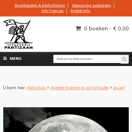
Boekhandels & bibliotheken
Manuscript aanbieden
Info Français
English info
0 boeken - € 0.00
MENU
U bent hier:
Webshop
>
Andere boeken in portefeuille
>
Jeugd