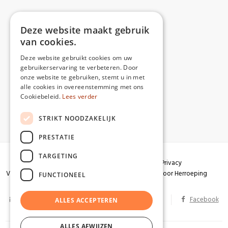
Deze website maakt gebruik
van cookies.
Deze website gebruikt cookies om uw
gebruikerservaring te verbeteren. Door
onze website te gebruiken, stemt u in met
alle cookies in overeenstemming met ons
Cookiebeleid.
Lees verder
STRIKT NOODZAKELIJK
PRESTATIE
TARGETING
Algemene voorwaarden
Garantie
Privacy
Verzendingen
Herroepingsrecht
Formulier voor Herroeping
FUNCTIONEEL
info@partizaan.be
BTW BE 0586.813.178
Facebook
ALLES ACCEPTEREN
ALLES AFWIJZEN