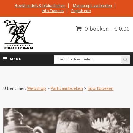
Boekhandels & bibliotheken
Manuscript aanbieden
Info Français
English info
0 boeken - € 0.00
MENU
U bent hier:
Webshop
>
Partizaanboeken
>
Sportboeken