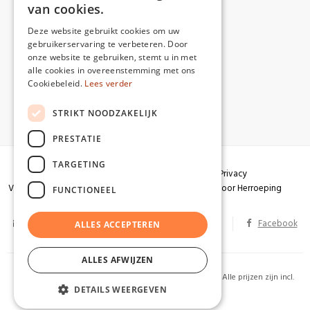
van cookies.
Deze website gebruikt cookies om uw
gebruikerservaring te verbeteren. Door
onze website te gebruiken, stemt u in met
alle cookies in overeenstemming met ons
Cookiebeleid.
Lees verder
STRIKT NOODZAKELIJK
PRESTATIE
TARGETING
Algemene voorwaarden
Garantie
Privacy
Verzendingen
Herroepingsrecht
Formulier voor Herroeping
FUNCTIONEEL
info@partizaan.be
BTW BE 0586.813.178
Facebook
ALLES ACCEPTEREN
ALLES AFWIJZEN
2026 Uitgeverij Partizaan. Alle rechten voorbehouden. Alle prijzen zijn incl.
DETAILS WEERGEVEN
BTW. Website by
KMOSites