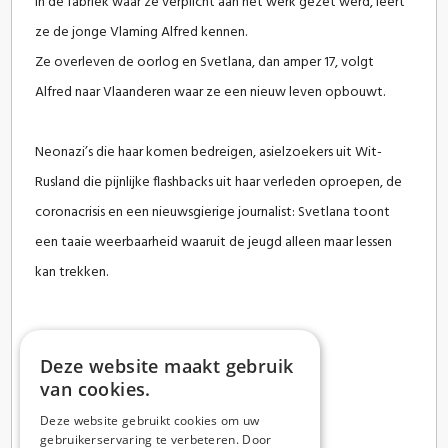
In de fabriek waar ze verplicht aan het werk gezet werd, leert
ze de jonge Vlaming Alfred kennen.
Ze overleven de oorlog en Svetlana, dan amper 17, volgt
Alfred naar Vlaanderen waar ze een nieuw leven opbouwt.
Neonazi’s die haar komen bedreigen, asielzoekers uit Wit-
Rusland die pijnlijke flashbacks uit haar verleden oproepen, de
coronacrisis en een nieuwsgierige journalist: Svetlana toont
een taaie weerbaarheid waaruit de jeugd alleen maar lessen
kan trekken.
Deze website maakt gebruik
van cookies.
KOOP HIER HET EBOOK
Deze website gebruikt cookies om uw
gebruikerservaring te verbeteren. Door