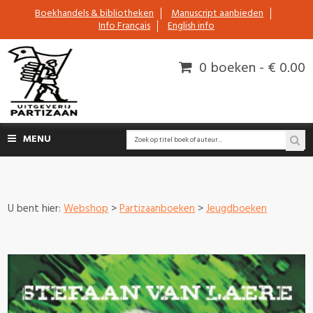
Boekhandels & bibliotheken
Manuscript aanbieden
Info Français
English info
0 boeken - € 0.00
MENU
U bent hier:
Webshop
>
Partizaanboeken
>
Jeugdboeken