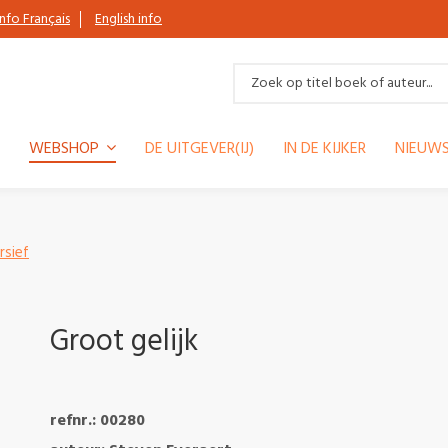
Info Français
English info
WEBSHOP
DE UITGEVER(IJ)
IN DE KIJKER
NIEUWS
rsief
Groot gelijk
refnr.: 00280