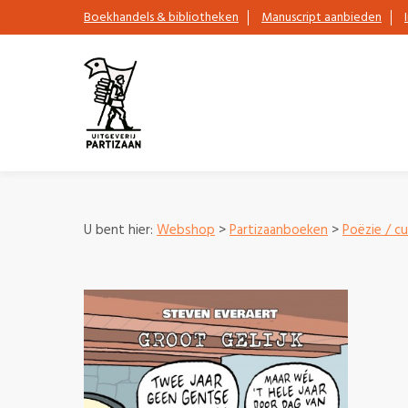
Boekhandels & bibliotheken
Manuscript aanbieden
U bent hier:
Webshop
>
Partizaanboeken
>
Poëzie / cu