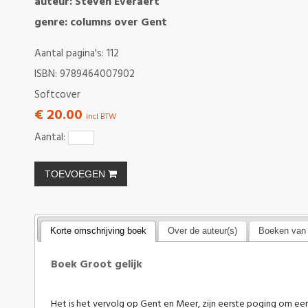
auteur: Steven Everaert
genre: columns over Gent
Aantal pagina's: 112
ISBN: 9789464007902
Softcover
€ 20.00
incl BTW
Aantal:
TOEVOEGEN
Korte omschrijving boek
Over de auteur(s)
Boeken van 
Boek Groot gelijk
Het is het vervolg op Gent en Meer, zijn eerste poging om ee