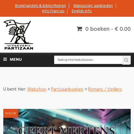
Boekhandels & bibliotheken
Manuscript aanbieden
Info Français
English info
0 boeken - € 0.00
MENU
U bent hier:
Webshop
>
Partizaanboeken
>
Romans / thrillers
NIEUW