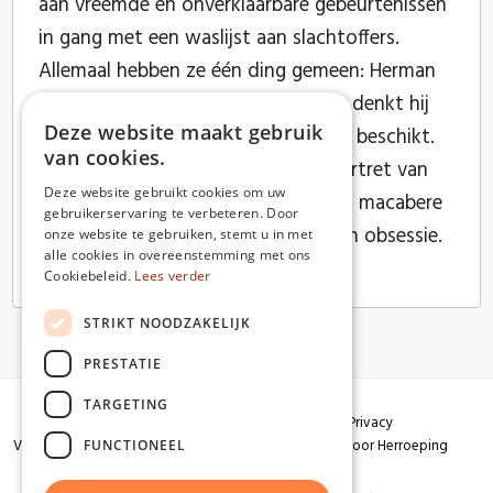
aan vreemde en onverklaarbare gebeurtenissen
in gang met een waslijst aan slachtoffers.
Allemaal hebben ze één ding gemeen: Herman
kende ze. Op een gegeven moment denkt hij
Deze website maakt gebruik
zelfs dat hij over een bepaalde gave beschikt.
van cookies.
Wat begint als een tragikomisch portret van
Deze website gebruikt cookies om uw
een eenzame man, ontspoort in een macabere
gebruikerservaring te verbeteren. Door
rollercoaster van moord, waanzin en obsessie.
onze website te gebruiken, stemt u in met
alle cookies in overeenstemming met ons
Cookiebeleid.
Lees verder
STRIKT NOODZAKELIJK
PRESTATIE
TARGETING
Algemene voorwaarden
Garantie
Privacy
Verzendingen
Herroepingsrecht
Formulier voor Herroeping
FUNCTIONEEL