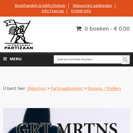
Boekhandels & bibliotheken
Manuscript aanbieden
Info Français
English info
0 boeken - € 0.00
MENU
U bent hier:
Webshop
>
Partizaanboeken
>
Romans / thrillers