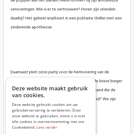
de poppen aan het dansen. Hierin noteert hij zijn amoureuze
veroveringen. Wie is er te vertrouwen? Horen zijn vrienden
daarbij? Het geheel resulteert in een politieke thriller met een
zinderende apotheose.
Daarnaast pleit onze partij voor de herinvoering van de
doodstraf bij ernstige misdrijven! Waarom zou de brave burger
Deze website maakt gebruik
moeten opdraaien voor het onderhoud van iemand die de
van cookies.
samenleving aanzienlijke schade heeft berokkend? We zijn
Deze website gebruikt cookies om uw
deze persoon liever kwijt dan rijk!
gebruikerservaring te verbeteren. Door
onze website te gebruiken, stemt u in met
Uit het Partijprogramma Beter Broekschot
alle cookies in overeenstemming met ons
Cookiebeleid.
Lees verder