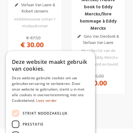
Merckx/Tribute
Stefaan Van Laere &
book to Eddy
Robert Janssens
Merckx/livre
middeleeuwse roman +
hommage à Eddy
misdaadroman
Merckx
Gino Van Dierdonk &
€ 47.50
Stefaan Van Laere
€ 30.00
de collectie van de
grootste Eddy Merckx-
Deze website maakt gebruik
fan in woord en beeld
van cookies.
€ 35.00
Deze website gebruikt cookies om uw
€ 30.00
gebruikerservaring te verbeteren. Door
onze website te gebruiken, stemt u in met
alle cookies in overeenstemming met ons
Cookiebeleid.
Lees verder
STRIKT NOODZAKELIJK
PRESTATIE