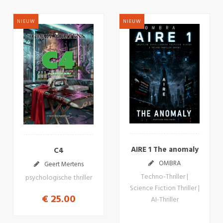
NIEUW
NIEUW
AIRE 1 The anomaly
C4
OMBRA
Geert Mertens
Techno-Thriller |
psychologische thriller
Science Fiction Thriller |
€ 25.00
AI-Thriller