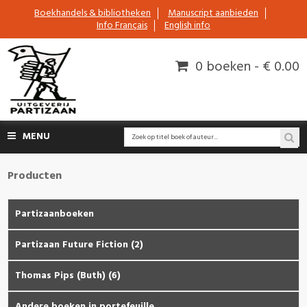
Boekhandels & bibliotheken
Manuscript aanbieden
Info Français
English info
0 boeken - € 0.00
MENU
Producten
Partizaanboeken
Partizaan Future Fiction (2)
Thomas Pips (Buth) (6)
Andere boeken in portefeuille