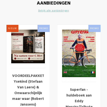
AANBIEDINGEN
Bekijk alle aanbiedingen
NIEUW
PROMO
PROMO
VOORDEELPAKKET
Ysekind (Stefaan
Van Laere) &
Superfan -
Onwaarschijnlijk
huldeboek aan
maar waar (Robert
Eddy
Janssens)